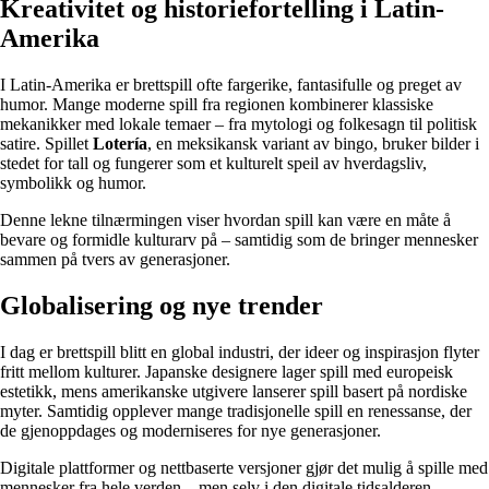
Kreativitet og historiefortelling i Latin-
Amerika
I Latin-Amerika er brettspill ofte fargerike, fantasifulle og preget av
humor. Mange moderne spill fra regionen kombinerer klassiske
mekanikker med lokale temaer – fra mytologi og folkesagn til politisk
satire. Spillet
Lotería
, en meksikansk variant av bingo, bruker bilder i
stedet for tall og fungerer som et kulturelt speil av hverdagsliv,
symbolikk og humor.
Denne lekne tilnærmingen viser hvordan spill kan være en måte å
bevare og formidle kulturarv på – samtidig som de bringer mennesker
sammen på tvers av generasjoner.
Globalisering og nye trender
I dag er brettspill blitt en global industri, der ideer og inspirasjon flyter
fritt mellom kulturer. Japanske designere lager spill med europeisk
estetikk, mens amerikanske utgivere lanserer spill basert på nordiske
myter. Samtidig opplever mange tradisjonelle spill en renessanse, der
de gjenoppdages og moderniseres for nye generasjoner.
Digitale plattformer og nettbaserte versjoner gjør det mulig å spille med
mennesker fra hele verden – men selv i den digitale tidsalderen