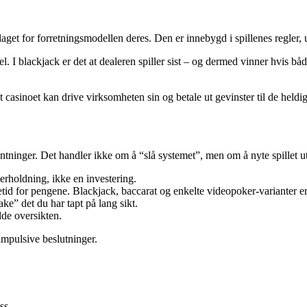
aget for forretningsmodellen deres. Den er innebygd i spillenes regler, 
el. I blackjack er det at dealeren spiller sist – og dermed vinner hvis båd
t casinoet kan drive virksomheten sin og betale ut gevinster til de heldig
rventninger. Det handler ikke om å “slå systemet”, men om å nyte spillet u
derholdning, ikke en investering.
letid for pengene. Blackjack, baccarat og enkelte videopoker-varianter er
ake” det du har tapt på lang sikt.
lde oversikten.
impulsive beslutninger.
ss