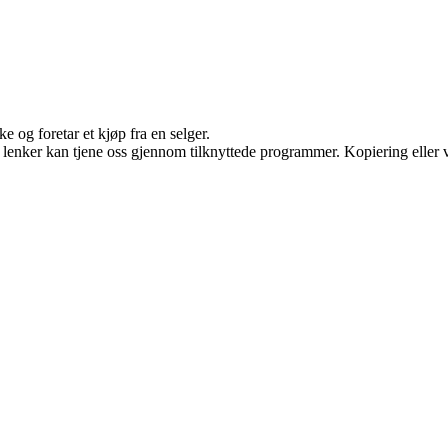
e og foretar et kjøp fra en selger.
n lenker kan tjene oss gjennom tilknyttede programmer. Kopiering eller v