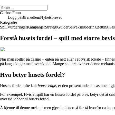
Casino Funn
Logg på
Bli medlem
Nyhetsbrevet
Kategorier
Spill
Vurderinger
Kampanjer
Strategi
Guider
Selvekskludering
Betting
Kas
Forstå husets fordel – spill med større bevis
Når man spiller på casino – enten på nett eller i et fysisk lokale – finnes
på lang sikt går med overskudd. Mange spillere overser denne mekanismen
Hva betyr husets fordel?
Husets fordel, ofte kalt
house edge
, er den prosentandelen casinoet i gje
For eksempel: Hvis et spill har en husets fordel på 5 %, betyr det at ca
over tid jobber til husets fordel.
Å kjenne til denne mekanismen gjør det lettere å forstå hvorfor casinoe