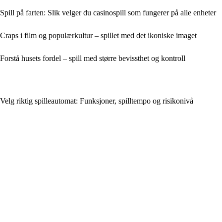
Spill på farten: Slik velger du casinospill som fungerer på alle enheter
Craps i film og populærkultur – spillet med det ikoniske imaget
Forstå husets fordel – spill med større bevissthet og kontroll
Velg riktig spilleautomat: Funksjoner, spilltempo og risikonivå