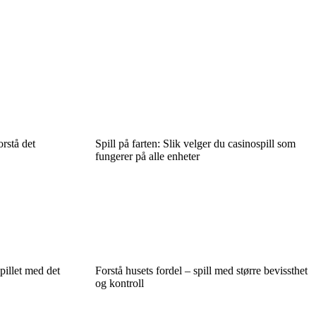
rstå det
Spill på farten: Slik velger du casinospill som
fungerer på alle enheter
pillet med det
Forstå husets fordel – spill med større bevissthet
og kontroll