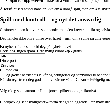
Spill for opplevelsen
– ikke for å vinne. Når du ser på spill som 
Å forstå husets fordel handler ikke om å unngå spill, men om å ta styri
Spill med kontroll – og nyt det ansvarlig
Casinoverdenen kan være spennende, men den krever innsikt og selvkontro
Det handler ikke om å vinne over huset – men om å spille på dine egne
Få nyheter fra oss – meld deg på nyhetsbrevet
Gode ​​tips. Ingen spam. Bare nyttig kunnskap - gratis.
Din e-post
Bli medlem
Jeg godtar nettstedets vilkår og betingelser og samtykker til behand
Når du registrerer deg godtar du vilkårene våre. Du kan selvfølgelig m
Velg riktig spilleautomat: Funksjoner, spilltempo og risikonivå
Blackjack og sannsynligheter – forstå det grunnleggende uten mattestre