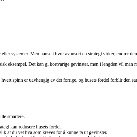
r eller systemer. Men uansett hvor avansert en strategi virker, endrer 
ssisk eksempel. Det kan gi kortvarige gevinster, men i lengden vil man mø
 hvert spinn er uavhengig av det forrige, og husets fordel forblir den s
ille smartere.
rategi kan redusere husets fordel.
slik at du vet hva som kreves for å kunne ta ut gevinster.