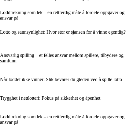
Loddtrekning som lek – en rettferdig måte å fordele oppgaver og
ansvar på
Lotto og sannsynlighet: Hvor stor er sjansen for å vinne egentlig?
Ansvarlig spilling – et felles ansvar mellom spillere, tilbydere og
samfunn
Når loddet ikke vinner: Slik bevarer du gleden ved å spille lotto
Trygghet i nettlotteri: Fokus på sikkerhet og åpenhet
Loddtrekning som lek – en rettferdig måte å fordele oppgaver og
ansvar på