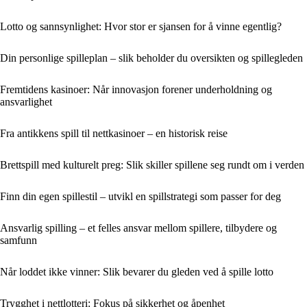
Lotto og sannsynlighet: Hvor stor er sjansen for å vinne egentlig?
Din personlige spilleplan – slik beholder du oversikten og spillegleden
Fremtidens kasinoer: Når innovasjon forener underholdning og
ansvarlighet
Fra antikkens spill til nettkasinoer – en historisk reise
Brettspill med kulturelt preg: Slik skiller spillene seg rundt om i verden
Finn din egen spillestil – utvikl en spillstrategi som passer for deg
Ansvarlig spilling – et felles ansvar mellom spillere, tilbydere og
samfunn
Når loddet ikke vinner: Slik bevarer du gleden ved å spille lotto
Trygghet i nettlotteri: Fokus på sikkerhet og åpenhet